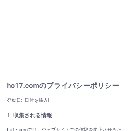
ホーム
私たちについて
junkfujiyama.com
お問い合わせ
All Content
Skip to content
ho17.comのプライバシーポリシー
発効日: [日付を挿入]
1. 収集される情報
ho17.comでは、ウェブサイトでの体験を向上させるた