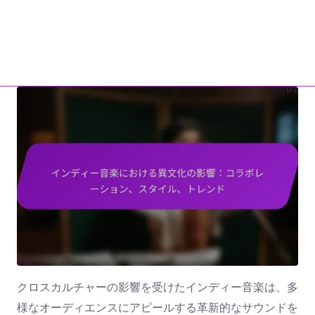
ホーム
私たちについて
junkfujiyama.com
お問い合わせ
All Content
Skip to content
クロスカルチャーの影響を受けたインディー音楽は、多
様なオーディエンスにアピールする革新的なサウンドを