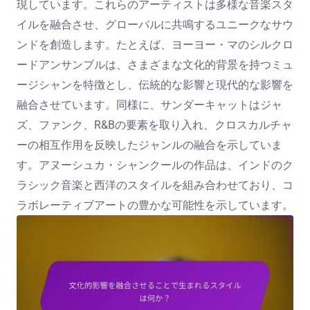
現しています。これらのアーティストは多様な音楽スタ
イルを融合させ、グローバルに共鳴するユニークなサウ
ンドを創造します。たとえば、ヨーヨー・マのシルクロ
ードアンサンブルは、さまざまな文化的背景を持つミュ
ージシャンを特徴とし、伝統的な影響と現代的な影響を
融合させています。同様に、サンダーキャットはジャ
ズ、ファンク、R&Bの要素を取り入れ、クロスカルチャ
ーの相互作用を反映したジャンルの融合を示していま
す。アヌーシュカ・シャンクールの作品は、インドのク
ラシック音楽と西洋のスタイルを組み合わせており、コ
ラボレーティブアートの豊かな可能性を示しています。