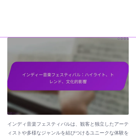
ホーム
私たちについて
junkfujiyama.com
お問い合わせ
All Content
Skip to content
インディ音楽フェスティバルは、観客と独立したアーテ
ィストや多様なジャンルを結びつけるユニークな体験を