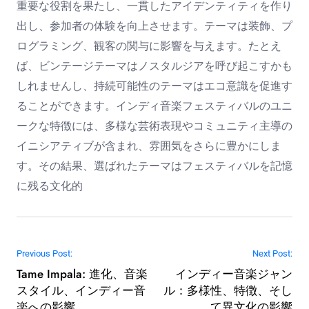
重要な役割を果たし、一貫したアイデンティティを作り
出し、参加者の体験を向上させます。テーマは装飾、プ
ログラミング、観客の関与に影響を与えます。たとえ
ば、ビンテージテーマはノスタルジアを呼び起こすかも
しれませんし、持続可能性のテーマはエコ意識を促進す
ることができます。インディ音楽フェスティバルのユニ
ークな特徴には、多様な芸術表現やコミュニティ主導の
イニシアティブが含まれ、雰囲気をさらに豊かにしま
す。その結果、選ばれたテーマはフェスティバルを記憶
に残る文化的
Post navigation
Previous Post:
Next Post:
Tame Impala: 進化、音楽
インディー音楽ジャン
スタイル、インディー音
ル：多様性、特徴、そし
楽への影響
て異文化の影響