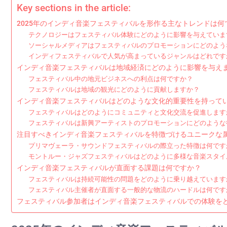
Key sections in the article:
2025年のインディ音楽フェスティバルを形作る主なトレンドは何
テクノロジーはフェスティバル体験にどのように影響を与えていま
ソーシャルメディアはフェスティバルのプロモーションにどのよう
インディフェスティバルで人気が高まっているジャンルはどれです
インディ音楽フェスティバルは地域経済にどのように影響を与え
フェスティバル中の地元ビジネスへの利点は何ですか？
フェスティバルは地域の観光にどのように貢献しますか？
インディ音楽フェスティバルはどのような文化的重要性を持って
フェスティバルはどのようにコミュニティと文化交流を促進します
フェスティバルは新興アーティストのプロモーションにどのような
注目すべきインディ音楽フェスティバルを特徴づけるユニークな
プリマヴェーラ・サウンドフェスティバルの際立った特徴は何です
モントルー・ジャズフェスティバルはどのように多様な音楽スタイ
インディ音楽フェスティバルが直面する課題は何ですか？
フェスティバルは持続可能性の問題をどのように乗り越えています
フェスティバル主催者が直面する一般的な物流のハードルは何です
フェスティバル参加者はインディ音楽フェスティバルでの体験を