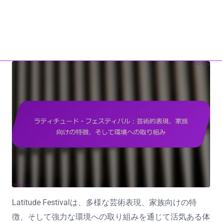
ホーム
私たちについて
junkfujiyama.com
お問い合わせ
All Content
Skip to content
Latitude Festivalは、多様な芸術表現、家族向けの特
徴、そして強力な環境への取り組みを通じて活気ある体